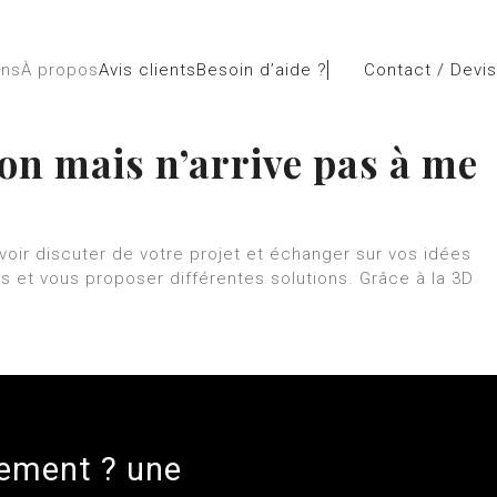
ons
À propos
Avis clients
Besoin d’aide ?
Contact / Devis
ion mais n’arrive pas à me
avoir discuter de votre projet et échanger sur vos idées
s et vous proposer différentes solutions. Grâce à la 3D
gement ? une