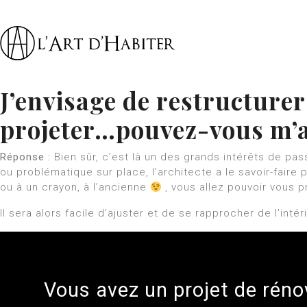
J’envisage de restructurer
projeter…pouvez-vous m’
Réponse :
Bien sûr, c’est là un des grands intérêts de pas
ou problématique sur place, l’architecte a le savoir-fair
ou à un crayon, à l’ancienne
, vous allez pouvoir vous p
Il sera alors facile d’ajuster et de se rapprocher de l’inté
Vous avez un projet de rén